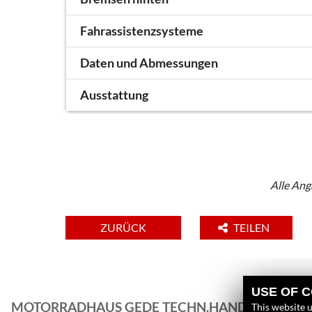
Fahrassistenzsysteme
Daten und Abmessungen
Ausstattung
Alle Ang
ZURÜCK
TEILEN
USE OF 
MOTORRADHAUS GEDE TECHN.HANDEL
L
This website u