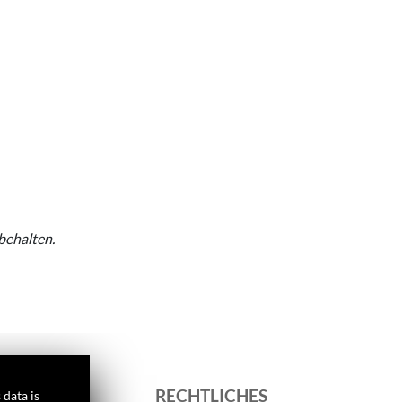
behalten.
S
RECHTLICHES
 data is