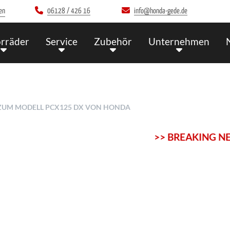
en
06128 / 426 16
info@honda-gede.de
rräder
Service
Zubehör
Unternehmen
 ZUM MODELL PCX125 DX VON HONDA
>> BREAKING NEWS << A