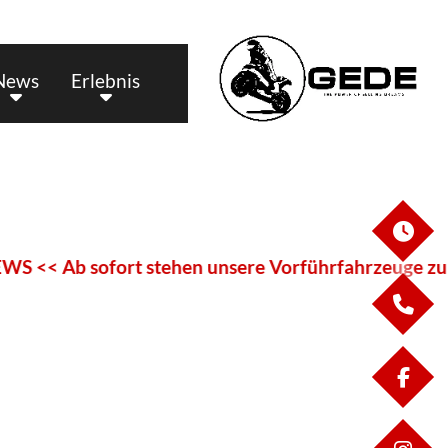
News
Erlebnis
ÖF
b sofort stehen unsere Vorführfahrzeuge zum Verka
KO
FA