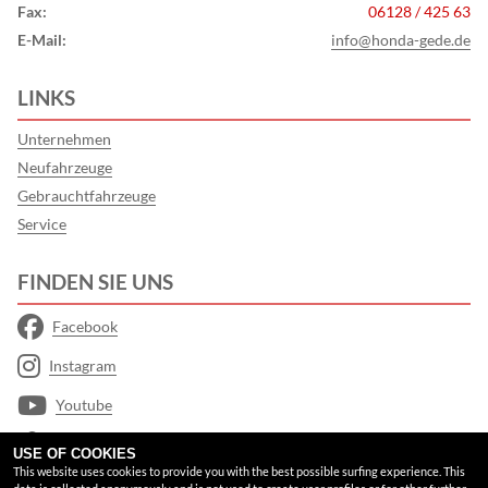
Fax:
06128 / 425 63
E-Mail:
info@honda-gede.de
LINKS
Unternehmen
Neufahrzeuge
Gebrauchtfahrzeuge
Service
FINDEN SIE UNS
Facebook
Instagram
Youtube
Google Maps
USE OF COOKIES
This website uses cookies to provide you with the best possible surfing experience. This