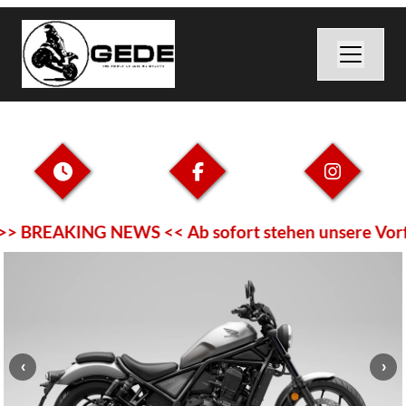
> BREAKING NEWS << Ab sofort stehen unsere Vorfüh