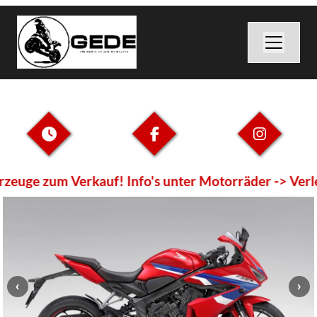
ge zum Verkauf! Info's unter Motorräder -> Verlei