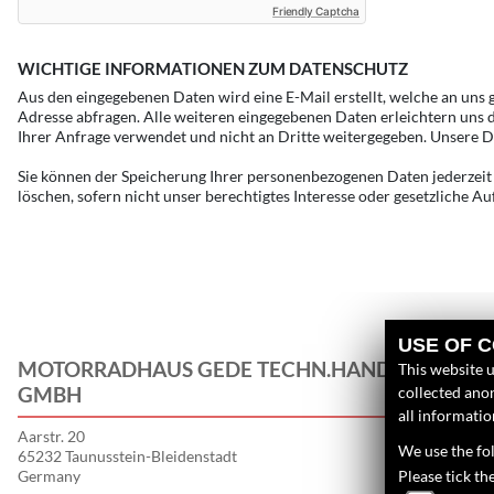
Friendly Captcha
WICHTIGE INFORMATIONEN ZUM DATENSCHUTZ
Aus den eingegebenen Daten wird eine E-Mail erstellt, welche an uns
Adresse abfragen. Alle weiteren eingegebenen Daten erleichtern uns d
Ihrer Anfrage verwendet und nicht an Dritte weitergegeben. Unsere D
Sie können der Speicherung Ihrer personenbezogenen Daten jederzeit 
löschen, sofern nicht unser berechtigtes Interesse oder gesetzliche 
USE OF 
MOTORRADHAUS GEDE TECHN.HANDEL
L
This website u
GMBH
collected anon
U
all informati
Aarstr. 20
N
We use the fol
65232 Taunusstein-Bleidenstadt
G
Germany
Please tick th