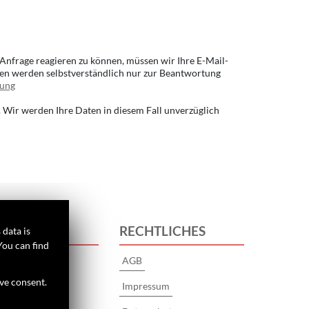
Anfrage reagieren zu können, müssen wir Ihre E-Mail-
aten werden selbstverständlich nur zur Beantwortung
rung
 Wir werden Ihre Daten in diesem Fall unverzüglich
S
RECHTLICHES
 data is
You can find
AGB
ive consent.
Impressum