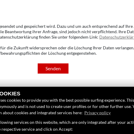
 gesendet und gespeichert wird. Dazu und um auch entsprechend auf Ihre 
ie Beantwortung ihrer Anfrage, sind jedoch nicht verpflichtend. Ihre D
atenschutzerklärung finden Sie unter folgendem Link:
Datenschutzerklä
für die Zukunft widersprechen oder die Löschung Ihrer Daten verlangen.
Aufbewahrungspflichten der Löschung entgegenstehen.
Senden
COOKIES
INKS
FINDEN SIE UN
ses cookies to provide you with the best possible surfing experience. This
ymously and is not used to create user profiles or for other further use. 
nternehmen
Facebook
on about cookies and integrated services here:
Privacy policy
eufahrzeuge
lowing services on this website, which are only integrated after your act
Instagram
ebrauchtfahrzeuge
e respective service and click on Accept: