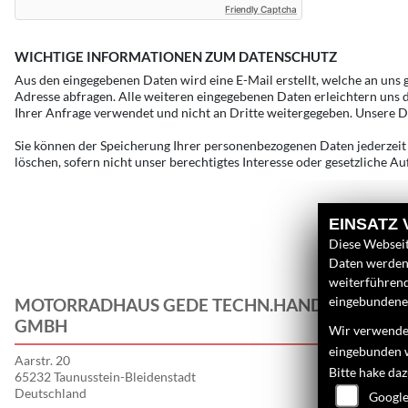
Friendly Captcha
WICHTIGE INFORMATIONEN ZUM DATENSCHUTZ
Aus den eingegebenen Daten wird eine E-Mail erstellt, welche an uns
Adresse abfragen. Alle weiteren eingegebenen Daten erleichtern uns d
Ihrer Anfrage verwendet und nicht an Dritte weitergegeben. Unsere D
Sie können der Speicherung Ihrer personenbezogenen Daten jederzeit 
löschen, sofern nicht unser berechtigtes Interesse oder gesetzliche 
EINSATZ
Diese Webseit
Daten werden 
weiterführen
eingebundenen
MOTORRADHAUS GEDE TECHN.HANDEL
L
GMBH
Wir verwenden
U
eingebunden 
Aarstr. 20
N
Bitte hake da
65232 Taunusstein-Bleidenstadt
G
Deutschland
Google