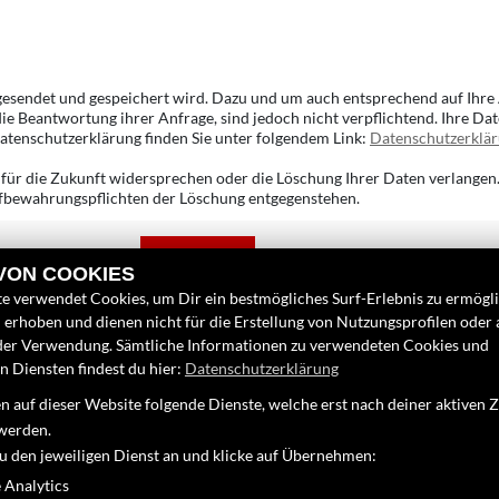
 gesendet und gespeichert wird. Dazu und um auch entsprechend auf Ihre 
ie Beantwortung ihrer Anfrage, sind jedoch nicht verpflichtend. Ihre D
atenschutzerklärung finden Sie unter folgendem Link:
Datenschutzerklä
für die Zukunft widersprechen oder die Löschung Ihrer Daten verlangen.
Aufbewahrungspflichten der Löschung entgegenstehen.
Senden
 VON COOKIES
e verwendet Cookies, um Dir ein bestmögliches Surf-Erlebnis zu ermögl
erhoben und dienen nicht für die Erstellung von Nutzungsprofilen oder
der Verwendung. Sämtliche Informationen zu verwendeten Cookies und
 Diensten findest du hier:
Datenschutzerklärung
INKS
FINDEN SIE UN
 auf dieser Website folgende Dienste, welche erst nach deiner aktiven
nternehmen
Facebook
werden.
eufahrzeuge
zu den jeweiligen Dienst an und klicke auf Übernehmen:
Instagram
ebrauchtfahrzeuge
 Analytics