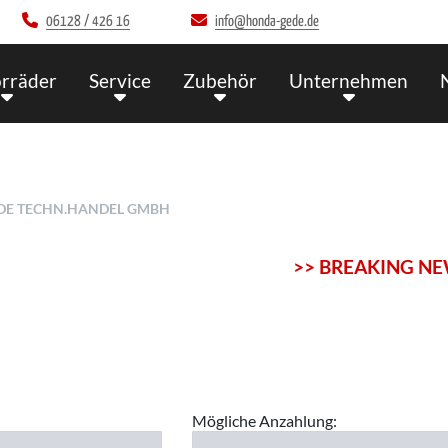
06128 / 426 16
info@honda-gede.de
rräder
Service
Zubehör
Unternehmen
DE TECHN.HANDEL GMBH
>> BREAKING NEWS << Ab
Mögliche Anzahlung: