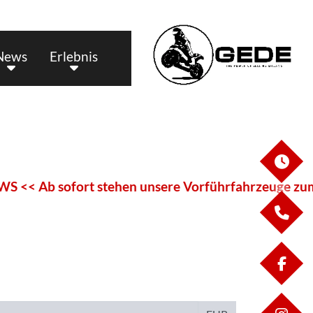
News
Erlebnis
ÖF
 sofort stehen unsere Vorführfahrzeuge zum Verkau
KO
FA